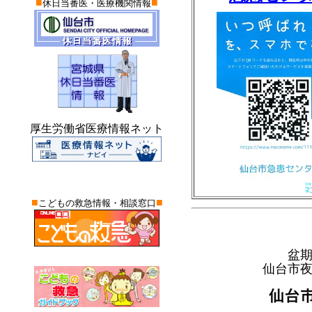
■
■
休日当番医・医療機関情報
厚生労働省医療情報ネット
■
■
こどもの救急情報・相談窓口
盆
仙台市