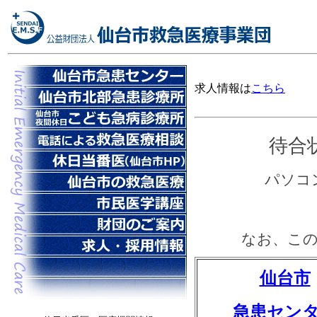
求人情報は
こちら
待合
パソコ
「
なお、この
仙台市
急患セン