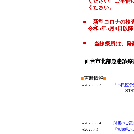
ください。
ご事情
ください。
■
新型コロナの検査
令和5年5月8日以
■
当診療所は、発熱
仙台市北部急患診療
■
更新情報
■
●
2026.7.22
「
市民医学
次回は
～胸
●
2026.6.29
財団のご案
●
2025.4.1
「宮城県お