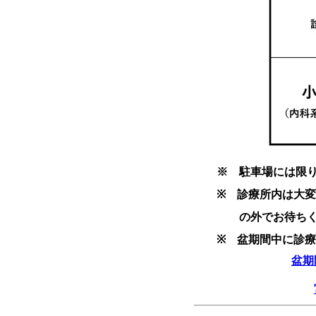
※ 駐車場には限りが
※ 診療所内は大変混
の外でお待ちくだ
※ 盆期間中に診療し
盆期