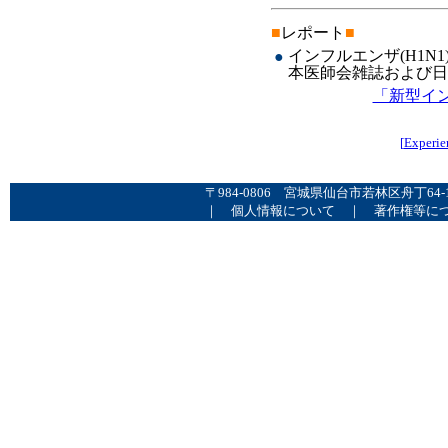
■
レポート
■
インフルエンザ(H1N
●
本医師会雑誌および日医
「新型イ
[
Experie
〒984-0806 宮城県仙台市若林区舟丁64
｜
個人情報について
｜
著作権等に