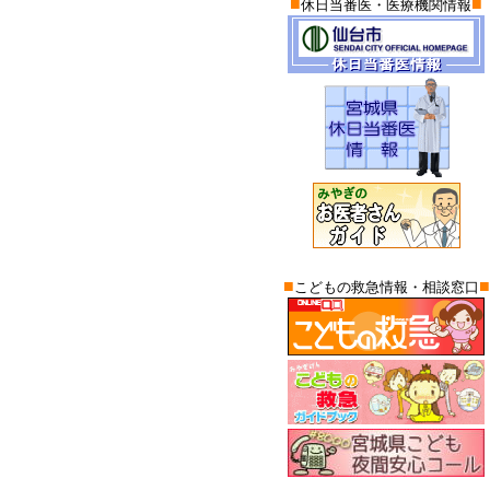
■
■
休日当番医・医療機関情報
■
■
こどもの救急情報・相談窓口