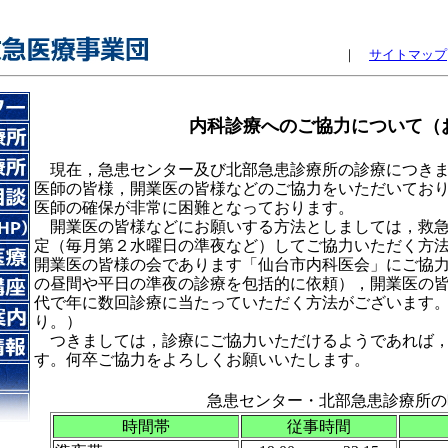
｜
サイトマップ
内科診療へのご協力について（
現在，急患センター及び北部急患診療所の診療につきま
医師の皆様，開業医の皆様などのご協力をいただいてお
医師の確保が非常に困難となっております。
開業医の皆様などにお願いする方法としましては，救急
定（毎月第２水曜日の準夜など）してご協力いただく方
開業医の皆様の会であります「仙台市内科医会」にご協
の昼間や平日の準夜の診療を包括的に依頼），開業医の
代で年に数回診療に当たっていただく方法がございます
り。）
つきましては，診療にご協力いただけるようであれば，
す。何卒ご協力をよろしくお願いいたします。
急患センター・北部急患診療所の
時間帯
従事時間