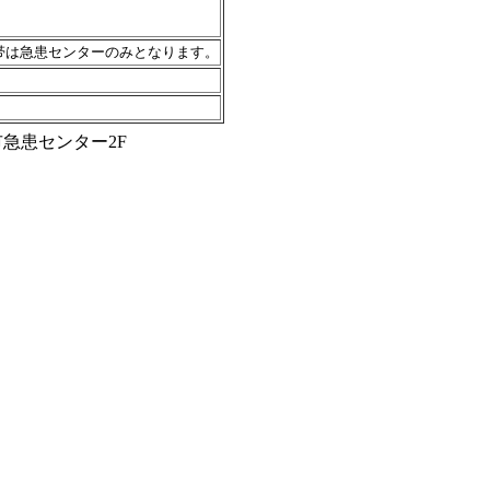
帯は急患センターのみとなります。
台市急患センター2F